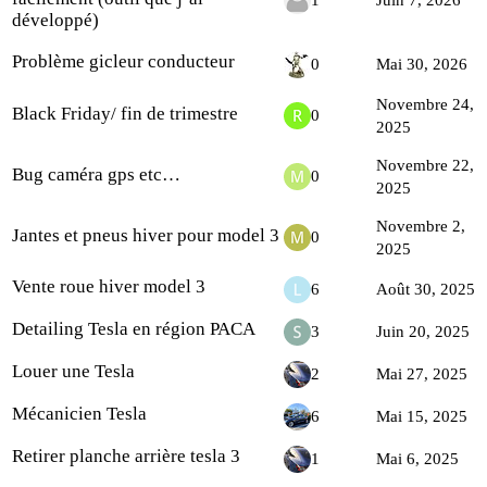
1
Juin 7, 2026
développé)
Problème gicleur conducteur
0
Mai 30, 2026
Novembre 24,
Black Friday/ fin de trimestre
0
2025
Novembre 22,
Bug caméra gps etc…
0
2025
Novembre 2,
Jantes et pneus hiver pour model 3
0
2025
Vente roue hiver model 3
6
Août 30, 2025
Detailing Tesla en région PACA
3
Juin 20, 2025
Louer une Tesla
2
Mai 27, 2025
Mécanicien Tesla
6
Mai 15, 2025
Retirer planche arrière tesla 3
1
Mai 6, 2025