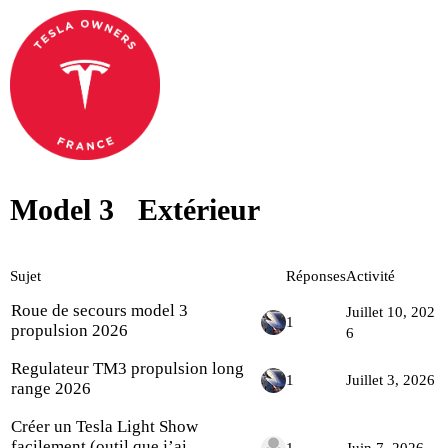
Model 3
Extérieur
Sujet
Réponses
Activité
Roue de secours model 3
Juillet 10, 202
1
propulsion 2026
6
Regulateur TM3 propulsion long
1
Juillet 3, 2026
range 2026
Créer un Tesla Light Show
facilement (outil que j’ai