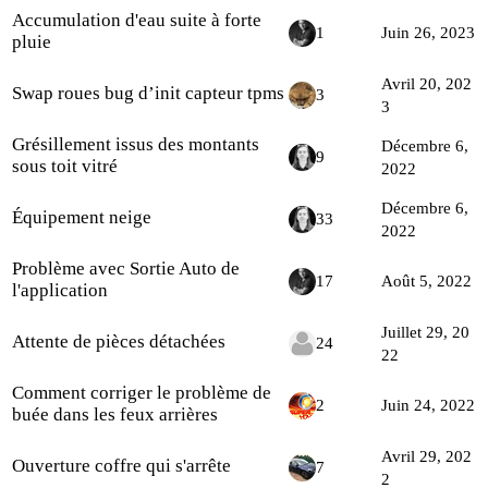
Accumulation d'eau suite à forte
1
Juin 26, 2023
pluie
Avril 20, 202
Swap roues bug d’init capteur tpms
3
3
Grésillement issus des montants
Décembre 6,
9
sous toit vitré
2022
Décembre 6,
Équipement neige
33
2022
Problème avec Sortie Auto de
17
Août 5, 2022
l'application
Juillet 29, 20
Attente de pièces détachées
24
22
Comment corriger le problème de
2
Juin 24, 2022
buée dans les feux arrières
Avril 29, 202
Ouverture coffre qui s'arrête
7
2