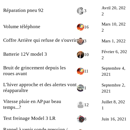
Avril 20, 202
Réparation pneu 92
3
2
Mars 10, 202
Volume téléphone
16
2
Coffre Arrière qui refuse de s'ouvrir
3
Mars 1, 2022
Février 6, 202
Batterie 12V model 3
10
2
Bruit de grincement depuis les
Septembre 4,
11
roues avant
2021
L’hiver approche et des alertes vont
Septembre 2,
1
réapparaître
2021
Vitesse pluie en AP par beau
Juillet 8, 202
12
temps...?
1
Test freinage Model 3 LR
8
Juin 16, 2021
Rappel à venir sonde pression /